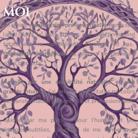
moi
En pleine
reconversion professionnelle
, je me suis
lancé dans le bien être ce qui me correspond
totalement. Je me présente
Emeline
, 45 ans,
thérapeute énergétique
au travers de plusieurs
soins bien être.
Animée par une sensibilité naturelle et une
grande intuition
, j’ai entamé un véritable parcours
de transformation personnelle et professionnelle.
Guidée par ma passion pour l’humain et les
énergies subtiles, j’ai choisi de me former aux