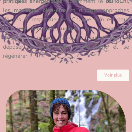
pratiques énergétiques
, notamment le
LaHoChi
,
les
massages bien-être
, et d’autres approches
douces et respectueuses. Chaque soin est pour
moi
une rencontre unique
, une opportunité
d’ouvrir un espace sacré où l’autre peut se
déposer, se reconnecter à lui-même et se
régénérer.
Voir plus