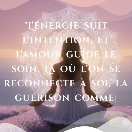
"L’énergie suit
l’intention, et
l’amour guide le
soin. Là où l’on se
reconnecte à soi, la
guérison
commence."