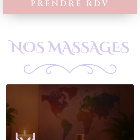
PRENDRE RDV
NOS MASSAGES
tuina, acupressure, ayurvédique.)
variées. (lomi lomi, californien, suédois,
massages de cultures et d’origines